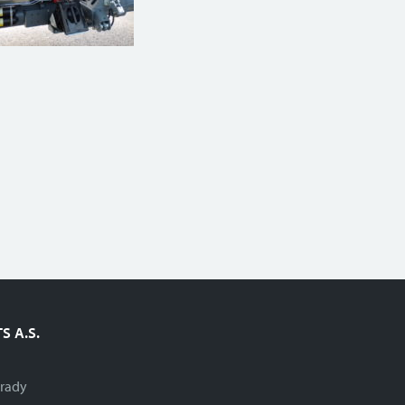
S A.S.
brady