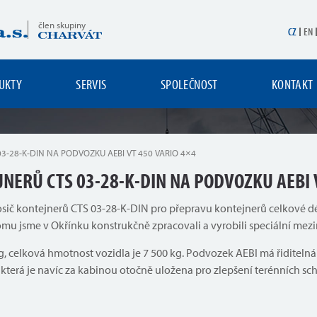
člen skupiny
CZ
EN
UKTY
SERVIS
SPOLEČNOST
KONTAKT
03-28-K-DIN NA PODVOZKU AEBI VT 450 VARIO 4×4
JNERŮ CTS 03-28-K-DIN NA PODVOZKU AEBI 
nosič kontejnerů CTS 03-28-K-DIN pro přepravu kontejnerů celkové d
u jsme v Okřínku konstrukčně zpracovali a vyrobili speciální mezir
g, celková hmotnost vozidla je 7 500 kg. Podvozek AEBI má řiditel
která je navíc za kabinou otočně uložena pro zlepšení terénních s