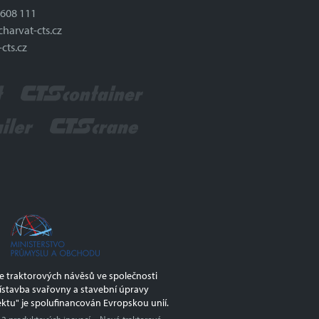
 608 111
harvat-cts.cz
cts.cz
ce traktorových návěsů ve společnosti
ístavba svařovny a stavební úpravy
ektu" je spolufinancován Evropskou unií.
 2 produktových inovací – Nové traktorové