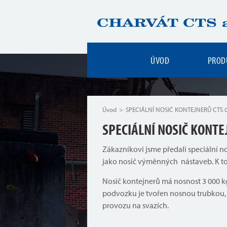
ÚVOD
PROD
Úvod
SPECIÁLNÍ NOSIČ KONTEJNERŮ CTS 
SPECIÁLNÍ NOSIČ KONTE
Zákazníkovi jsme předali speciální 
jako nosič výměnných nástaveb. K tom
Nosič kontejnerů má nosnost 3 000 k
podvozku je tvořen nosnou trubkou, 
provozu na svazích.