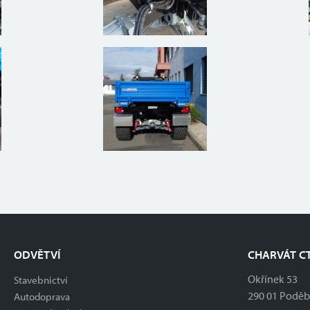
ODVĚTVÍ
CHARVÁT CT
Okřínek 53
Stavebnictví
290 01 Podě
Autodoprava