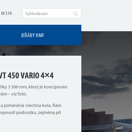
DE
FR
JEŘÁBY HMF
VT 450 VARIO 4×4
élky 3 500 mm, který je koncipován
ám – viz foto.
ná a poháněná všechna kola. Rám
chopností podvozku, zejména při