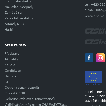
Komunální služby
tel.:
+420 325
Nakládání s odpady
e-mail:
info@c
Zemědělství
www.charvat-
Zahradnické služby
Armády NATO
Hasiči
SPOLEČNOST
Představení
Aktuality
Kariéra
Certifikace
Historie
GDPR
Ochrana oznamovatelů
Projekt "Inova
Projekt OPPIK
Charvát CTS/Př
Odborné vzdělávání zaměstnanců II
stávajícího obj
Vzdělávání zaměstnanců CHARVÁT CTS a.s.
Zavedení výroby