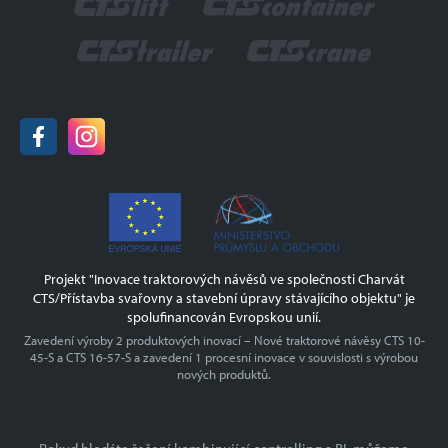
290 01 Poděbrady
Certifikace
Hasiči
Historie
tel.:
+420 325 608 111
GDPR
e-mail:
info@charvat-cts.cz
Ochrana oznamovatelů
www.charvat-cts.cz
Projekt OPPIK
Odborné vzdělávání zaměstnanců II
Vzdělávání zaměstnanců CHARVÁT CTS a.s.
Projekt "Inovace traktorových návěsů ve společnosti Charvát
CTS/Přístavba svařovny a stavební úpravy stávajícího objektu" je
spolufinancován Evropskou unií.
Zavedení výroby 2 produktových inovací – Nové traktorové návěsy CTS 10-
45-S a CTS 16-57-S a zavedení 1 procesní inovace v souvislosti s výrobou
nových produktů.