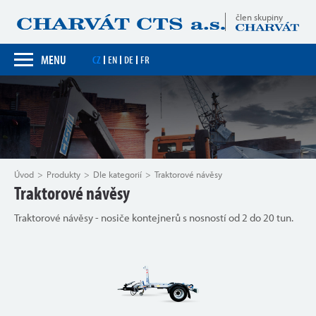
člen skupiny
MENU
CZ
EN
DE
FR
Úvod
Produkty
Dle kategorií
Traktorové návěsy
Traktorové návěsy
Traktorové návěsy - nosiče kontejnerů s nosností od 2 do 20 tun.