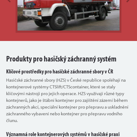
Produkty pro hasičský záchranný systém
Klíčové prostředky pro hasičské záchranné sbory v ČR
Hasičské záchranné sbory (HZS) v České republice spoléhají na
kontejnerové systémy CTSlift/CTScontainer, které se staly
klíčovými nástroji pro jejich operace. HZS využívají různé typy
kontejnerů, jako je štábní kontejner pro zajištění zázemí během
záchranných akcí, speciální kontejner pro přepravu a uskladnění
záchranného vybavení nebo kontejner pro přepravu vodního
člunu.
Významná role kontejnerových systémů v hasičské praxi