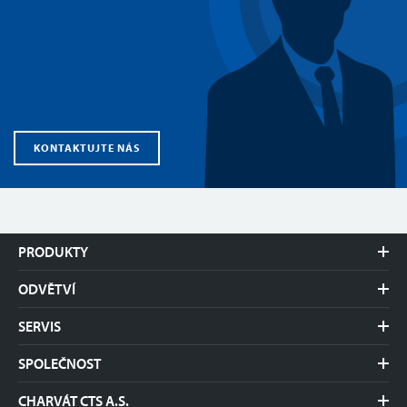
KONTAKTUJTE NÁS
PRODUKTY
Nosiče kontejnerů
ODVĚTVÍ
Výměnné systémy
Stavebnictví
Traktorové návěsy
SERVIS
Autodoprava
Kontejnery
Dokumentace
Komunální služby
SPOLEČNOST
Nakládací jeřáby
Ceník
Nakládání s odpady
Představení
Kontakt
CHARVÁT CTS A.S.
Zemědělství