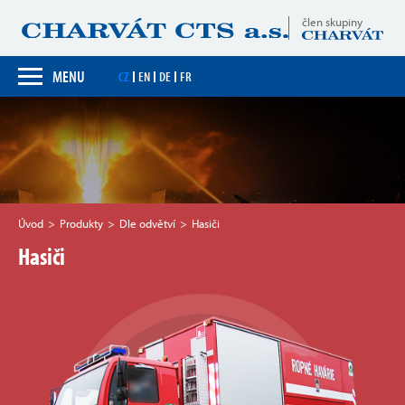
člen skupiny
MENU
CZ
EN
DE
FR
Úvod
Produkty
Dle odvětví
Hasiči
Hasiči