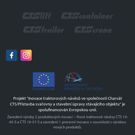
Aktuality
Zahradnické služby
Okřínek 53
Kariéra
Armády NATO
290 01 Poděbrady
Certifikace
Hasiči
Historie
tel.:
+420 325 608 111
GDPR
e-mail:
info@charvat-cts.cz
Ochrana oznamovatelů
www.charvat-cts.cz
Projekt OPPIK
Odborné vzdělávání zaměstnanců II
Vzdělávání zaměstnanců CHARVÁT CTS a.s.
Projekt "Inovace traktorových návěsů ve společnosti Charvát
CTS/Přístavba svařovny a stavební úpravy stávajícího objektu" je
spolufinancován Evropskou unií.
Zavedení výroby 2 produktových inovací – Nové traktorové návěsy CTS 10-
45-S a CTS 16-57-S a zavedení 1 procesní inovace v souvislosti s výrobou
nových produktů.