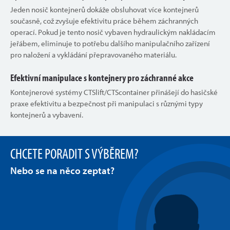
Jeden nosič kontejnerů dokáže obsluhovat více kontejnerů
současně, což zvyšuje efektivitu práce během záchranných
operací. Pokud je tento nosič vybaven hydraulickým nakládacím
jeřábem, eliminuje to potřebu dalšího manipulačního zařízení
pro naložení a vykládání přepravovaného materiálu.
Efektivní manipulace s kontejnery pro záchranné akce
Kontejnerové systémy CTSlift/CTScontainer přinášejí do hasičské
praxe efektivitu a bezpečnost při manipulaci s různými typy
kontejnerů a vybavení.
CHCETE PORADIT S VÝBĚREM?
Nebo se na něco zeptat?