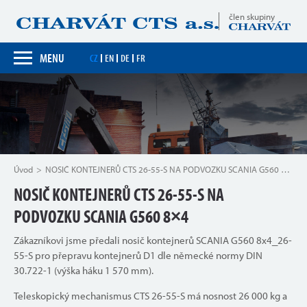
člen skupiny
MENU
CZ
EN
DE
FR
Úvod
NOSIČ KONTEJNERŮ CTS 26-55-S NA PODVOZKU SCANIA G560 8×4
NOSIČ KONTEJNERŮ CTS 26-55-S NA
PODVOZKU SCANIA G560 8×4
Zákazníkovi jsme předali nosič kontejnerů SCANIA G560 8x4_26-
55-S pro přepravu kontejnerů D1 dle německé normy DIN
30.722-1 (výška háku 1 570 mm).
Teleskopický mechanismus CTS 26-55-S má nosnost 26 000 kg a