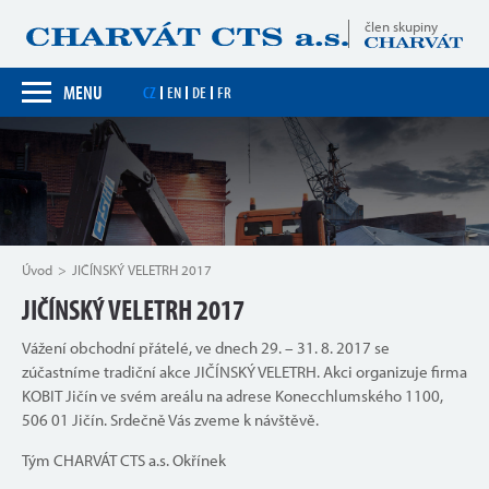
člen skupiny
MENU
CZ
EN
DE
FR
Úvod
JIČÍNSKÝ VELETRH 2017
JIČÍNSKÝ VELETRH 2017
Vážení obchodní přátelé, ve dnech 29. – 31. 8. 2017 se
zúčastníme tradiční akce JIČÍNSKÝ VELETRH. Akci organizuje firma
KOBIT Jičín ve svém areálu na adrese Konecchlumského 1100,
506 01 Jičín. Srdečně Vás zveme k návštěvě.
Tým CHARVÁT CTS a.s. Okřínek