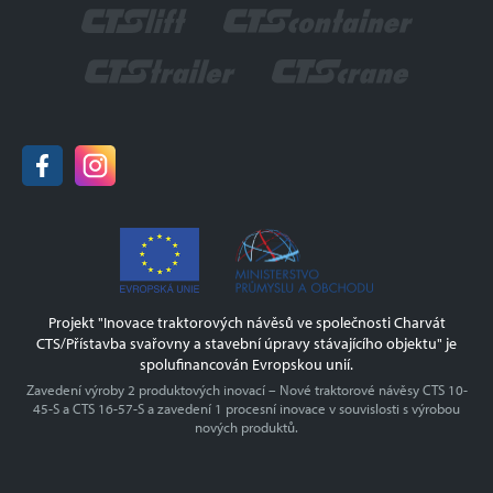
Armády NATO
290 01 Poděbrady
Certifikace
Hasiči
Historie
tel.:
+420 325 608 111
GDPR
e-mail:
info@charvat-cts.cz
Ochrana oznamovatelů
www.charvat-cts.cz
Projekt OPPIK
Odborné vzdělávání zaměstnanců II
Vzdělávání zaměstnanců CHARVÁT CTS a.s.
Projekt "Inovace traktorových návěsů ve společnosti Charvát
CTS/Přístavba svařovny a stavební úpravy stávajícího objektu" je
spolufinancován Evropskou unií.
Zavedení výroby 2 produktových inovací – Nové traktorové návěsy CTS 10-
45-S a CTS 16-57-S a zavedení 1 procesní inovace v souvislosti s výrobou
nových produktů.