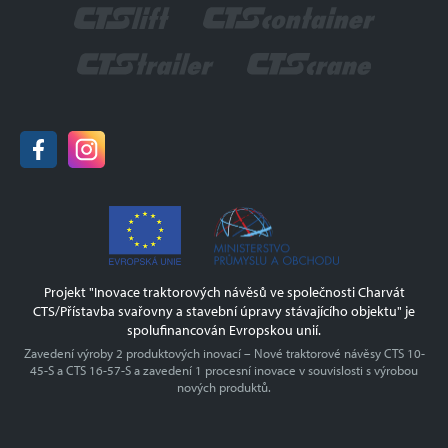
Armády NATO
290 01 Poděbrady
Certifikace
Hasiči
Historie
tel.:
+420 325 608 111
GDPR
e-mail:
info@charvat-cts.cz
Ochrana oznamovatelů
www.charvat-cts.cz
Projekt OPPIK
Odborné vzdělávání zaměstnanců II
Vzdělávání zaměstnanců CHARVÁT CTS a.s.
Projekt "Inovace traktorových návěsů ve společnosti Charvát
CTS/Přístavba svařovny a stavební úpravy stávajícího objektu" je
spolufinancován Evropskou unií.
Zavedení výroby 2 produktových inovací – Nové traktorové návěsy CTS 10-
45-S a CTS 16-57-S a zavedení 1 procesní inovace v souvislosti s výrobou
nových produktů.