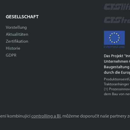
GESELLSCHAFT
Vorstellung
Aktualitäten
Zertifikation
Historie
GDPR
Das Projekt "I
Unternehmen C
Baugestaltung
durch die Euro
Produktionseinf
Traktoranhänger
(1) Prozessinno
dem Bau von ne
šení kombinující
controlling a BI
, můžeme doporučit naše partnery ze