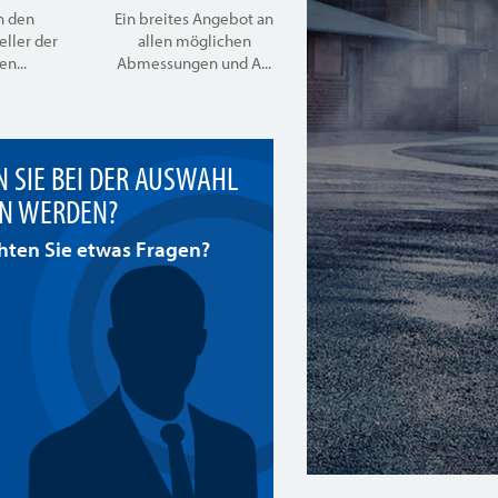
n den
Ein breites Angebot an
eller der
allen möglichen
n...
Abmessungen und A...
 SIE BEI DER AUSWAHL
N WERDEN?
ten Sie etwas Fragen?