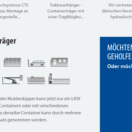
schsysteme CTS
Traktoranhänger -
Wir vertrete
 zur Montage an
Containerträger mit
dänischen Herst
rgestelle...
einer Tragfähigkei...
hydraulische
träger
MÖCHTEN
GEHOLFE
Oder möch
der Muldenkipper kann jetzt nur ein LKW
 Containern oder mit verschiedenen
u derselbe Container kann durch mehrere
insatz genommen werden.