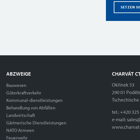
SETZEN SI
ABZWEIGE
CHARVÁT CT
Okřínek 53
Bauwesen
290 01 Podě
Güterkraftverkehr
Tschechische
Kommunal-dienstleistungen
Behandlung von Abfällen
tel.:
+420 325
Landwirtschaft
e-mail:
sales@
Gärtnerische Dienstleistungen
www.charvat-
NATO Armeen
Feuerwehr