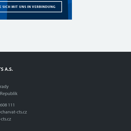
E SICH MIT UNS IN VERBINDUNG
S A.S.
brady
 Republik
 608 111
charvat-cts.cz
cts.cz