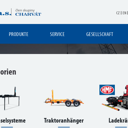
člen skupiny
CZ
EN
PRODUKTE
SERVICE
GESELLSCHAFT
gorien
selsysteme
Traktoranhänger
Ladekrä