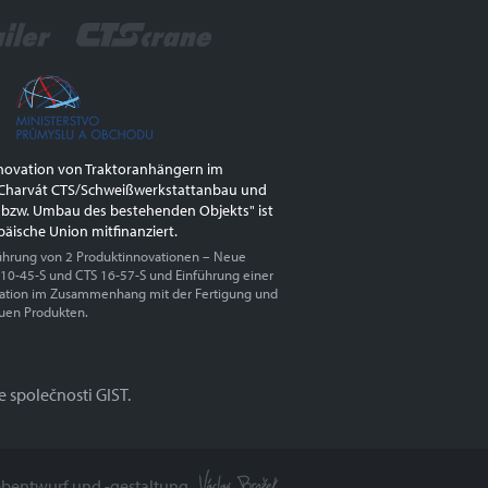
nnovation von Traktoranhängern im
harvát CTS/Schweißwerkstattanbau und
 bzw. Umbau des bestehenden Objekts" ist
päische Union mitfinanziert.
ührung von 2 Produktinnovationen – Neue
 10-45-S und CTS 16-57-S und Einführung einer
vation im Zusammenhang mit der Fertigung und
uen Produkten.
 společnosti GIST.
clav Brožek
bentwurf und -gestaltung