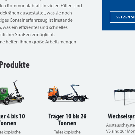
den Kommunalabfall. In vielen Fällen sind
dekränen ausgestattet, was sie noch
SETZEN SI
nziges Containerfahrzeug ist imstande
was ein effizientes und schnelles
ntlicher Straßen ermöglicht.
eme helfen Ihnen große Arbeitsmengen
Produkte
er 4 bis 10
Träger 10 bis 26
Wechselsy
Tonnen
Tonnen
Austauschsyst
VS sind zur Mo
leskopische
Teleskopische