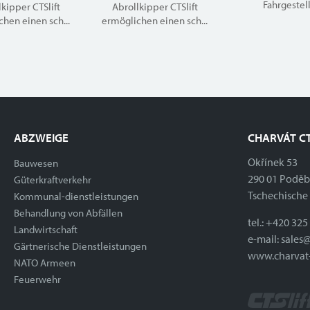
Fahrgestell
kipper CTSlift
Abrollkipper CTSlift
hen einen sch...
ermöglichen einen sch...
ABZWEIGE
CHARVÁT CT
Okřínek 53
Bauwesen
290 01 Podě
Güterkraftverkehr
Tschechische
Kommunal-dienstleistungen
Behandlung von Abfällen
tel.:
+420 325
Landwirtschaft
e-mail:
sales@
Gärtnerische Dienstleistungen
www.charvat-
NATO Armeen
Feuerwehr