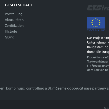
GESELLSCHAFT
Vorstellung
Aktualitäten
Zertifikation
Historie
GDPR
Das Projekt "I
Unternehmen C
Baugestaltung
durch die Euro
Produktionseinf
Traktoranhänger
(1) Prozessinno
dem Bau von ne
šení kombinující
controlling a BI
, můžeme doporučit naše partnery ze
Vá
We