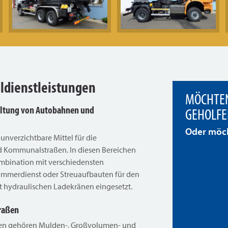
ldienstleistungen
MÖCHTEN
haltung von Autobahnen und
GEHOLFE
Oder möch
 unverzichtbare Mittel für die
 Kommunalstraßen. In diesen Bereichen
ombination mit verschiedensten
ommerdienst oder Streuaufbauten für den
t hydraulischen Ladekränen eingesetzt.
traßen
ten gehören Mulden-, Großvolumen- und