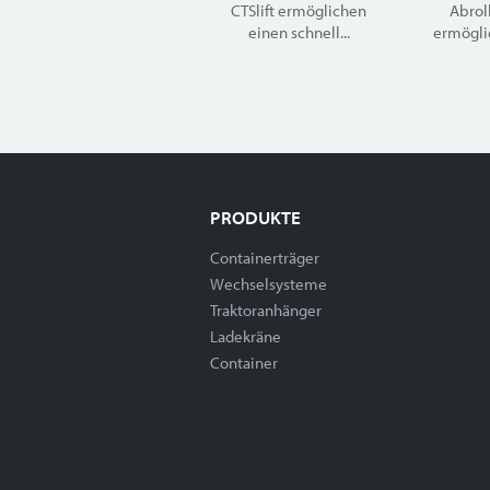
CTSlift ermöglichen
Abroll
einen schnell...
ermöglic
PRODUKTE
Containerträger
Wechselsysteme
Traktoranhänger
Ladekräne
Container