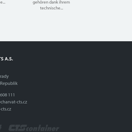
e...
gehören dank ihrem
technische...
S A.S.
brady
 Republik
 608 111
charvat-cts.cz
cts.cz