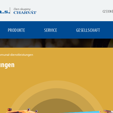
člen skupiny
CZ
EN
PRODUKTE
SERVICE
GESELLSCHAFT
munal-dienstleistungen
ungen