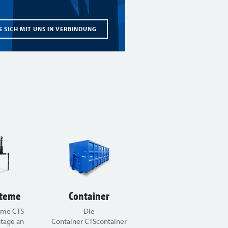
E SICH MIT UNS IN VERBINDUNG
steme
Container
eme CTS
Die
ntage an
Container CTScontainer