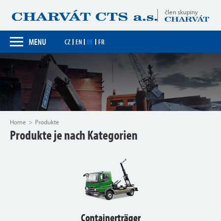
člen skupiny
MENU
CZ
EN
DE
FR
Home
Produkte
Produkte je nach Kategorien
Containerträger