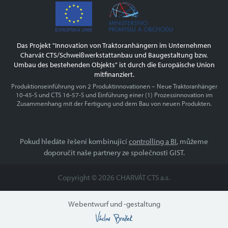
www.charvat-cts.cz
Das Projekt "Innovation von Traktoranhängern im Unternehmen
Charvát CTS/Schweißwerkstattanbau und Baugestaltung bzw.
Umbau des bestehenden Objekts" ist durch die Europäische Union
mitfinanziert.
Produktionseinführung von 2 Produktinnovationen – Neue Traktoranhänger
10-45-S und CTS 16-57-S und Einführung einer (1) Prozessinnovation im
Zusammenhang mit der Fertigung und dem Bau von neuen Produkten.
Pokud hledáte řešení kombinující
controlling a BI
, můžeme
doporučit naše partnery ze společnosti GIST.
Copyright © 2026 CHARVÁT CTS a.s.
Webentwurf und -gestaltung
Václav Brožek