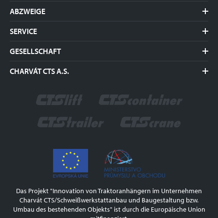
Containerträger
ABZWEIGE
Wechselsysteme
Bauwesen
Traktoranhänger
SERVICE
Güterkraftverkehr
Ladekräne
Dokumentation
Kommunal-dienstleistungen
GESELLSCHAFT
Container
Behandlung von Abfällen
Vorstellung
CHARVÁT CTS A.S.
Landwirtschaft
Aktualitäten
Gärtnerische Dienstleistungen
Okřínek 53
Zertifikation
NATO Armeen
290 01 Poděbrady
Historie
Feuerwehr
Tschechische Republik
GDPR
tel.:
+420 325 608 111
e-mail:
sales@charvat-cts.cz
www.charvat-cts.cz
Das Projekt "Innovation von Traktoranhängern im Unternehmen
Charvát CTS/Schweißwerkstattanbau und Baugestaltung bzw.
Umbau des bestehenden Objekts" ist durch die Europäische Union